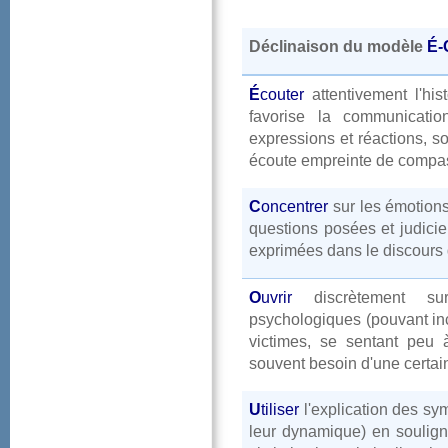
Déclinaisondumodèle
É-
É
couter
attentivementl'h
favoriselacommunicati
expressionsetréactions,s
écouteempreintedecompas
C
oncentrer
surlesémotions
questionsposéesetjudici
expriméesdanslediscours
O
uvrir
discrètements
psychologiques(pouvantinc
victimes,sesentantpeu
souventbesoind'unecertain
U
tiliser
l'explicationdessy
leurdynamique)ensoulig