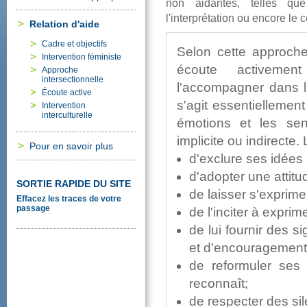
nonaidantes,tellesqu
l'interprétationouencorelec
Relationd'aide
Cadreetobjectifs
Seloncetteapproche,
Interventionféministe
écouteactivem
Approche
intersectionnelle
l'accompagnerdansl
Écouteactive
s'agitessentiellem
Intervention
interculturelle
émotionsetlessen
impliciteouindirecte.
Pourensavoirplus
d'excluresesidées
d'adopteruneattitud
SORTIERAPIDEDUSITE
delaissers'exprimer
Effacezlestracesdevotre
passage
del'inciteràexpri
deluifournirdessi
etd'encouragement
dereformulerses
reconnaît;
derespecterdessi