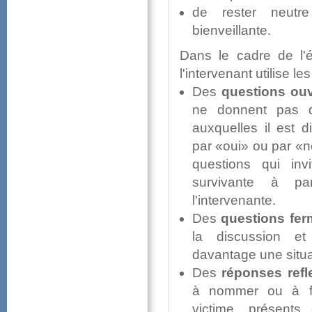
deresterneutr
bienveillante.
Danslecadredel'éco
l'intervenantutilisel
Des
questionsouv
nedonnentpasd
auxquellesilestd
par«oui»oupar«n
questionsquiinv
survivanteàpa
l'intervenante.
Des
questionsfer
ladiscussionet
davantageunesitua
Des
réponsesrefl
ànommerouàfor
victime,présen