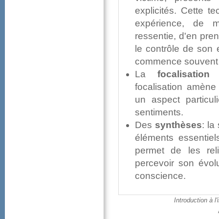
explicités.Cettet
expérience,dem
ressentie,d'enpr
lecontrôledesone
commencesouventp
La
focalisation
s
focalisationamèn
unaspectpartic
sentiments.
Des
synthèses
:la
élémentsessenti
permetdelesrel
percevoirsonévol
conscience.
Introductionàl