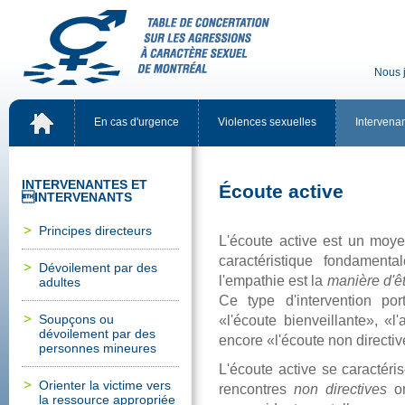
Nousj
Encasd'urgence
Violencessexuelles
Intervena
INTERVENANTESET
Écouteactive
INTERVENANTS
Principesdirecteurs
L'écouteactiveestunmoyen
caractéristiquefondamen
Dévoilementpardes
l'empathieestla
manièred'êt
adultes
Cetyped'interventionpo
Soupçonsou
«l'écoutebienveillante»,«l
dévoilementpardes
encore«l'écoutenondirectiv
personnesmineures
L'écouteactivesecaractér
Orienterlavictimevers
rencontres
nondirectives
on
laressourceappropriée