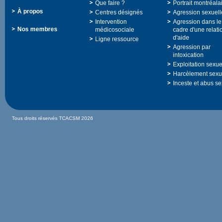
Quefaire?
Portraitmontréala
Àpropos
Centresdésignés
Agressionsexuell
Intervention
Agressiondansle
Nosmembres
médicosociale
cadred'unerelati
d'aide
Ligneressource
Agressionpar
intoxication
Exploitationsexue
Harcèlementsexu
Incesteetabusse
TousdroitsréservésTCACSM2026