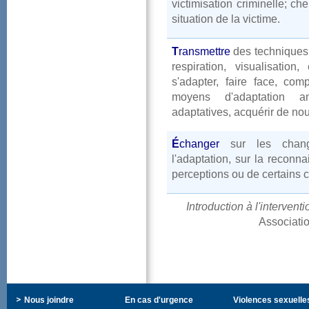
victimisationcriminelle;c
situationdelavictime.
T
ransmettre
destechniques
respiration,visualisat
s'adapter,faireface,co
moyensd'adaptationant
adaptatives,acquérirdenouv
É
changer
surleschange
l'adaptation,surlareconn
perceptionsoudecertainsc
Introductionàl'interven
Associati
Nousjoindre
Encasd'urgence
Violencessexuelle