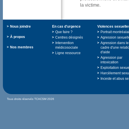
lavictime.
Nousjoindre
Encasd'urgence
Violencessexuelle
Quefaire?
Portraitmontréala
Àpropos
Centresdésignés
Agressionsexuell
Intervention
Agressiondansle
Nosmembres
médicosociale
cadred'unerelati
d'aide
Ligneressource
Agressionpar
intoxication
Exploitationsexue
Harcèlementsexu
Incesteetabusse
TousdroitsréservésTCACSM2026