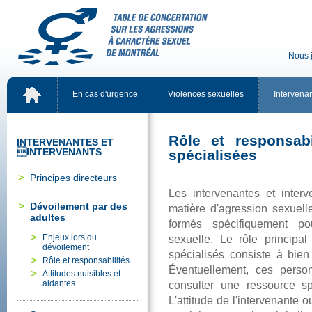
Nousj
Encasd'urgence
Violencessexuelles
Intervena
Rôleetresponsab
INTERVENANTESET
INTERVENANTS
spécialisées
Principesdirecteurs
Lesintervenantesetinte
Dévoilementpardes
matièred'agressionsexuel
adultes
formésspécifiquementpo
Enjeuxlorsdu
sexuelle.Lerôleprincipa
dévoilement
spécialisésconsisteàbien
Rôleetresponsabilités
Éventuellement,cespers
Attitudesnuisibleset
aidantes
consulteruneressources
L'attitudedel'intervenante