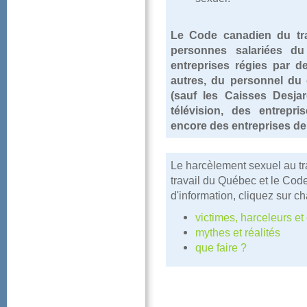
LeCodecanadiendutrav
personnessalariéesd
entreprisesrégiespard
autres,dupersonneldu
(sauflesCaissesDesja
télévision,desentrepr
encoredesentreprisesde
Leharcèlementsexuelautr
travailduQuébecetleCode
d'information,cliquezsurc
victimes,harceleurse
mythesetréalités
quefaire?