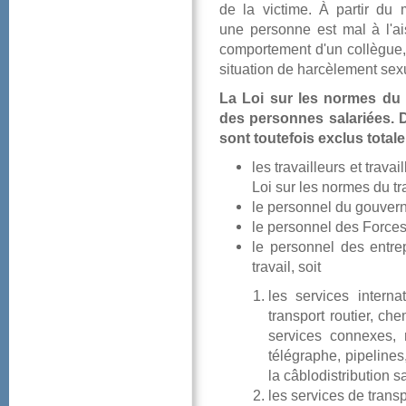
delavictime.Àpartirdu
unepersonneestmalàl'a
comportementd'uncollègue
situationdeharcèlementsexu
LaLoi
surlesnormesdutr
despersonnessalariées.D
sonttoutefoisexclustotal
lestravailleursettrav
Loisurlesnormesdutr
lepersonneldugouvern
lepersonneldesForce
lepersonneldesentre
travail,soit
lesservicesinterna
transportroutier,ch
servicesconnexes
télégraphe,pipelines
lacâblodistribution
lesservicesdetransp