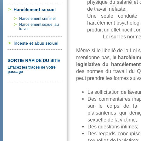
physiquedusalariéetq
detravailnéfaste.
Harcèlementsexuel
Uneseuleconduite
Harcèlementcriminel
harcèlementpsychologi
Harcèlementsexuelau
travail
produituneffetnocifcon
Loisurlesnorme
Incesteetabussexuel
MêmesilelibellédelaLoi
mentionnepas,
leharcèlem
SORTIERAPIDEDUSITE
législativeduharcèlemen
Effacezlestracesdevotre
desnormesdutravailduQu
passage
peutprendrelesformessuiva
Lasollicitationdefave
Descommentairesinap
surlecorpsdelav
plaisanteriesquidénig
sexuelledelavictime;
Desquestionsintimes;
Desregardsconcupisc
sexuellesdelavictime;