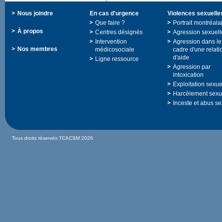
Nousjoindre
Encasd'urgence
Violencessexuelle
Quefaire?
Portraitmontréala
Àpropos
Centresdésignés
Agressionsexuell
Intervention
Agressiondansle
Nosmembres
médicosociale
cadred'unerelati
d'aide
Ligneressource
Agressionpar
intoxication
Exploitationsexue
Harcèlementsexu
Incesteetabusse
TousdroitsréservésTCACSM2026