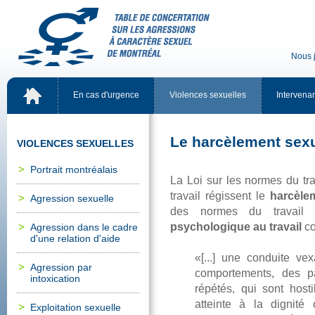
Nousj
Encasd'urgence
Violencessexuelles
Intervena
Leharcèlementsexu
VIOLENCESSEXUELLES
Portraitmontréalais
LaLoisurlesnormesdutr
travailrégissentle
harcèle
Agressionsexuelle
desnormesdutravai
psychologiqueautravail
c
Agressiondanslecadre
d'unerelationd'aide
«[...]uneconduiteve
Agressionpar
comportements,des
intoxication
répétés,quisonthost
atteinteàladignité
Exploitationsexuelle