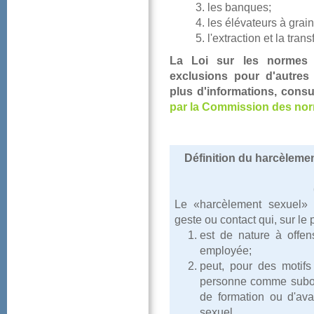
lesbanques;
lesélévateursàgrain
l'extractionetlatran
La
Loisurlesnormes
exclusionspourd'autre
plusd'informations,cons
parlaCommissiondesnor
Définitionduharcèlem
Le«harcèlementsexuel»
gesteoucontactqui,surle
estdenatureàoffe
employée;
peut,pourdesmotifsr
personnecommesubor
deformationoud'av
sexuel.