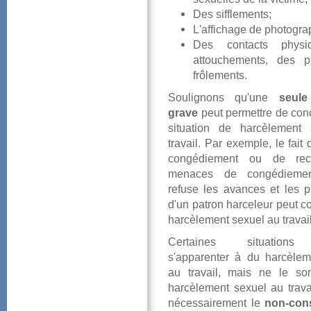
Dessifflements;
L'affichagedephotogra
Descontactsphys
attouchements,des
frôlements.
Soulignonsqu'une
seule
grave
peutpermettredecon
situationdeharcèlemen
travail.Parexemple,lefai
congédiementouderec
menacesdecongédieme
refuselesavancesetlespro
d'unpatronharceleurpeutco
harcèlementsexuelautravail
Certainessituation
s'apparenteràduharcèlem
autravail,maisneleso
harcèlementsexuelautrava
nécessairementle
non-con